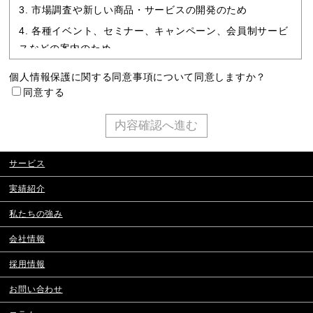
市場調査や新しい商品・サービスの開発のため
各種イベント、セミナー、キャンペーン、会員制サービ
スなどの案内のため
メールマガジンや刊行物などの発送のため
個人情報保護に関する同意事項について同意しますか？
弊社または提携先で取り扱っている商品やサービスに関
同意する
する情報の提供のため
その他弊社の事業に付帯・関連する事項のため
個人情報の第三者提供について
サービス
法令に基づく場合を除き、取得した個人情報を第三者に提
実績紹介
供することはありません。
個人情報取扱の委託について
私たちの強み
取得した個人情報の取扱いの全部又は一部を委託すること
会社情報
はありません。
採用情報
開示対象個人情報の開示等及びお問合わせ窓口について
お問い合わせ
開示等のお申し出は、下記の「お問合わせ先」にご申請く
ださい。