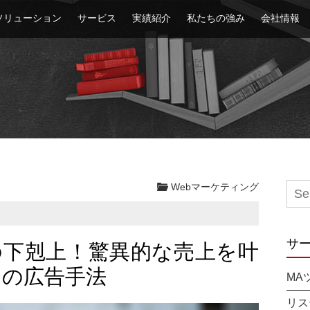
ソリューション
サービス
実績紹介
私たちの強み
会社情報
Webマーケティング
サ
の下剋上！驚異的な売上を叶
a」の広告手法
MA
リス