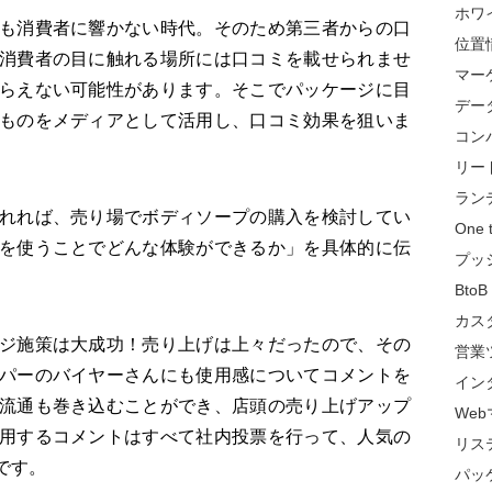
ホワ
も消費者に響かない時代。そのため第三者からの口
位置
消費者の目に触れる場所には口コミを載せられませ
マー
らえない可能性があります。そこでパッケージに目
デー
ものをメディアとして活用し、口コミ効果を狙いま
コン
リー
ラン
れれば、売り場でボディソープの購入を検討してい
One
を使うことでどんな体験ができるか」を具体的に伝
プッ
BtoB
カス
ジ施策は大成功！売り上げは上々だったので、その
営業
パーのバイヤーさんにも使用感についてコメントを
イン
流通も巻き込むことができ、店頭の売り上げアップ
We
用するコメントはすべて社内投票を行って、人気の
リス
です。
パッ