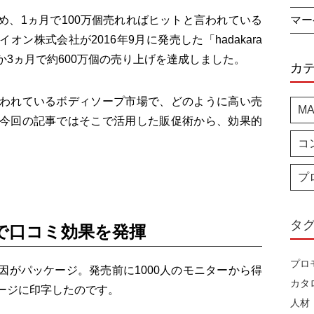
め、1ヵ月で100万個売れればヒットと言われている
マー
ン株式会社が2016年9月に発売した「hadakara
3ヵ月で約600万個の売り上げを達成しました。
カ
われているボディソープ市場で、どのように高い売
M
今回の記事ではそこで活用した販促術から、効果的
コ
プ
タ
で口コミ効果を発揮
プロ
因がパッケージ。発売前に1000人のモニターから得
カタ
ージに印字したのです。
人材