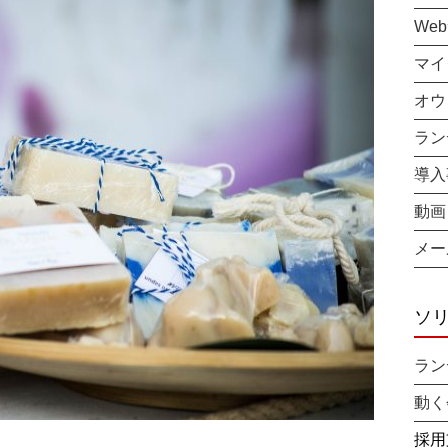
We
マイ
オウ
ラン
導入
動画
メー
ソ
ラン
動く
採用