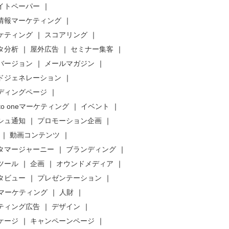
イトペーパー
情報マーケティング
ケティング
スコアリング
タ分析
屋外広告
セミナー集客
バージョン
メールマガジン
ドジェネレーション
ディングページ
 to oneマーケティング
イベント
シュ通知
プロモーション企画
動画コンテンツ
タマージャーニー
ブランディング
ツール
企画
オウンドメディア
タビュー
プレゼンテーション
bマーケティング
人財
ティング広告
デザイン
ケージ
キャンペーンページ