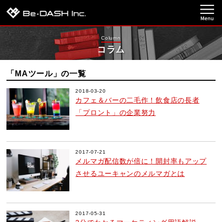
Column
コラム
「MAツール」の一覧
2018-03-20
カフェ＆バーの二毛作！飲食店の長者
「プロント」の企業努力
2017-07-21
メルマガ配信数が倍に！開封率もアップ
させるユーキャンのメルマガとは
2017-05-31