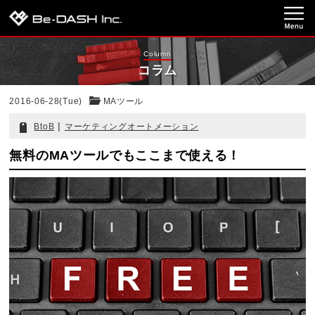
Column
コラム
2016-06-28(Tue)
MAツール
|
BtoB
マーケティングオートメーション
無料のMAツールでもここまで使える！