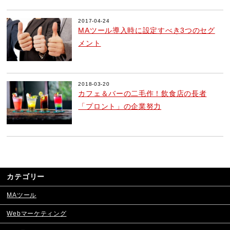
2017-04-24
MAツール導入時に設定すべき3つのセグ
メント
2018-03-20
カフェ＆バーの二毛作！飲食店の長者
「プロント」の企業努力
カテゴリー
MAツール
Webマーケティング