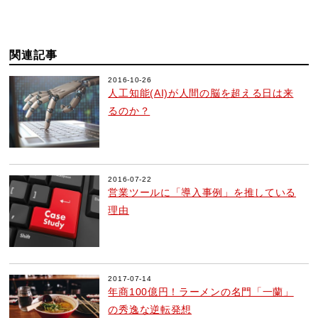
関連記事
2016-10-26
人工知能(AI)が人間の脳を超える日は来
るのか？
2016-07-22
営業ツールに「導入事例」を推している
理由
2017-07-14
年商100億円！ラーメンの名門「一蘭」
の秀逸な逆転発想