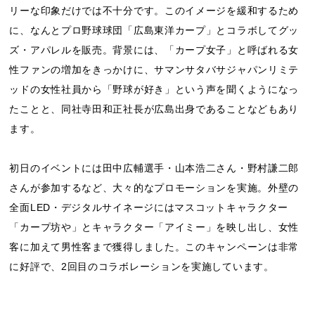
リーな印象だけでは不十分です。このイメージを緩和するため
に、なんとプロ野球球団「広島東洋カープ」とコラボしてグッ
ズ・アパレルを販売。背景には、「カープ女子」と呼ばれる女
性ファンの増加をきっかけに、サマンサタバサジャパンリミテ
ッドの女性社員から「野球が好き」という声を聞くようになっ
たことと、同社寺田和正社長が広島出身であることなどもあり
ます。
初日のイベントには田中広輔選手・山本浩二さん・野村謙二郎
さんが参加するなど、大々的なプロモーションを実施。外壁の
全面LED・デジタルサイネージにはマスコットキャラクター
「カープ坊や」とキャラクター「アイミー」を映し出し、女性
客に加えて男性客まで獲得しました。このキャンペーンは非常
に好評で、2回目のコラボレーションを実施しています。