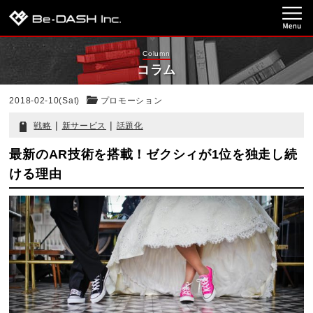
Column
コラム
2018-02-10(Sat)
プロモーション
|
|
戦略
新サービス
話題化
最新のAR技術を搭載！ゼクシィが1位を独走し続
ける理由