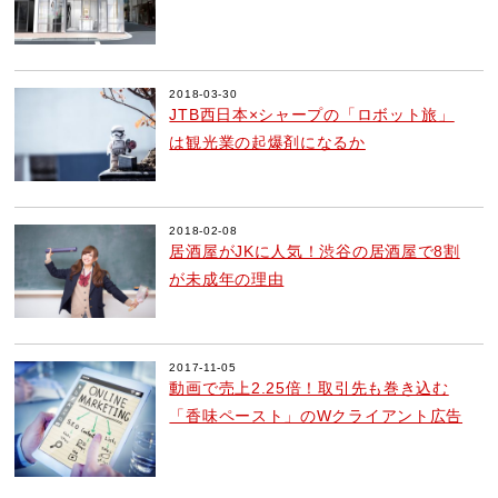
2018-03-30
JTB西日本×シャープの「ロボット旅」
は観光業の起爆剤になるか
2018-02-08
居酒屋がJKに人気！渋谷の居酒屋で8割
が未成年の理由
2017-11-05
動画で売上2.25倍！取引先も巻き込む
「香味ペースト」のWクライアント広告