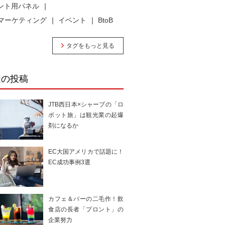
ント用パネル
bマーケティング
イベント
BtoB
タグをもっと見る
近の投稿
JTB西日本×シャープの「ロ
ボット旅」は観光業の起爆
剤になるか
EC大国アメリカで話題に！
EC成功事例3選
カフェ＆バーの二毛作！飲
食店の長者「プロント」の
企業努力