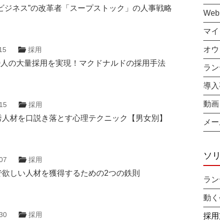
カビジネス”の改革者「スープストック」の人事戦略
We
マイ
オウ
15
採用
00人の大量採用を実現！マクドナルドの採用手法
ラン
導入
動画
15
採用
秀人材を口説き落とす心理テクニック【男女別】
メー
ソ
07
採用
で欲しい人材を獲得するための2つの鉄則
ラン
動く
30
採用
採用