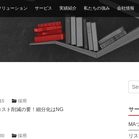
ソリューション
サービス
実績紹介
私たちの強み
会社情報
15
採用
サ
コスト削減の要！細分化はNG
MA
30
採用
リス