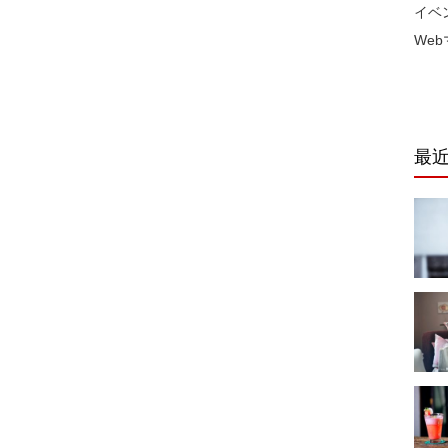
イベ
We
最