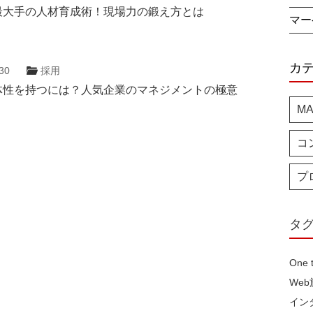
最大手の人材育成術！現場力の鍛え方とは
マー
カ
30
採用
体性を持つには？人気企業のマネジメントの極意
M
コ
プ
タ
One
We
イン