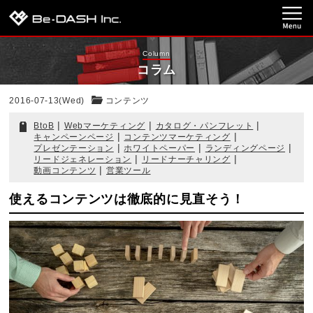
Column
コラム
2016-07-13(Wed)
コンテンツ
|
|
|
BtoB
Webマーケティング
カタログ・パンフレット
|
|
キャンペーンページ
コンテンツマーケティング
|
|
|
プレゼンテーション
ホワイトペーパー
ランディングページ
|
|
リードジェネレーション
リードナーチャリング
|
動画コンテンツ
営業ツール
使えるコンテンツは徹底的に見直そう！