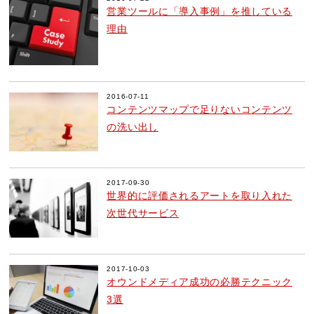
営業ツールに「導入事例」を推している
理由
2016-07-11
コンテンツマップで足りないコンテンツ
の洗い出し
2017-09-30
世界的に評価されるアートを取り入れた
次世代サービス
2017-10-03
オウンドメディア成功の必勝テクニック
3選