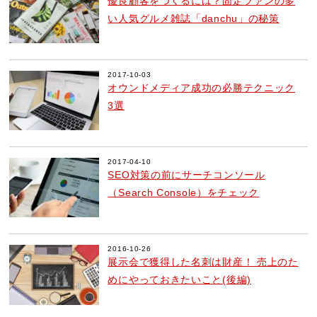
優良顧客をつくるには？固定ファンの多
い人気グルメ雑誌「danchu」の秘策
2017-10-03
オウンドメディア成功の必勝テクニック
3選
2017-04-10
SEO対策の前にサーチコンソール
（Search Console）をチェック
2016-10-26
展示会で獲得した名刺は財産！ 売上のた
めにやっておきたいこと(後編)