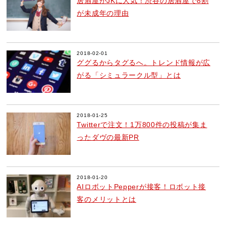
居酒屋がJKに人気！渋谷の居酒屋で8割
が未成年の理由
2018-02-01
ググるからタグるへ。トレンド情報が広
がる「シミュラークル型」とは
2018-01-25
Twitterで注文！1万800件の投稿が集ま
ったダヴの最新PR
2018-01-20
AIロボットPepperが接客！ロボット接
客のメリットとは