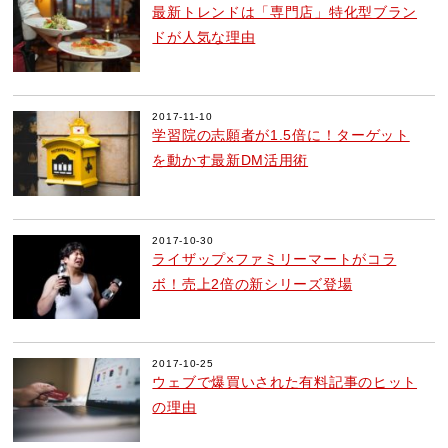
最新トレンドは「専門店」特化型ブラン
ドが人気な理由
2017-11-10
学習院の志願者が1.5倍に！ターゲット
を動かす最新DM活用術
2017-10-30
ライザップ×ファミリーマートがコラ
ボ！売上2倍の新シリーズ登場
2017-10-25
ウェブで爆買いされた有料記事のヒット
の理由