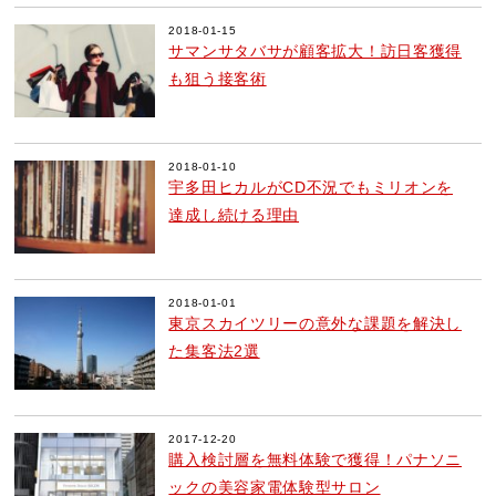
2018-01-15
サマンサタバサが顧客拡大！訪日客獲得
も狙う接客術
2018-01-10
宇多田ヒカルがCD不況でもミリオンを
達成し続ける理由
2018-01-01
東京スカイツリーの意外な課題を解決し
た集客法2選
2017-12-20
購入検討層を無料体験で獲得！パナソニ
ックの美容家電体験型サロン