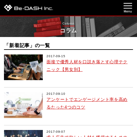
Column
コラム
「新着記事」の一覧
2017-09-15
面接で優秀人材を口説き落とす心理テク
ニック【男女別】
2017-09-10
アンケートでエンゲージメント率を高め
るたった4つのコツ
2017-09-07