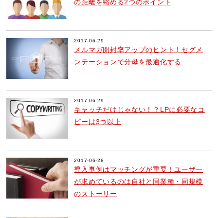
の距離を縮める2つのポイント
2017-06-29
メルマガ開封率アップのヒント！セグメ
ンテーションで分母を最適化する
2017-06-29
キャッチだけじゃない！？LPに必要なコ
ピーは3つ以上
2017-06-28
導入事例はマッチングが重要！ユーザー
が求めているのは自社と同業種・同規模
のストーリー