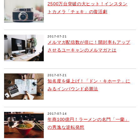
2500万台突破の大ヒット！インスタン
トカメラ「チェキ」の復活劇
2017-07-21
メルマガ配信数が倍に！開封率もアップ
させるユーキャンのメルマガとは
2017-07-21
知名度を爆上げ！「ドン・キホーテ」に
みるインバウンド必勝法
2017-07-14
年商100億円！ラーメンの名門「一蘭」
の秀逸な逆転発想