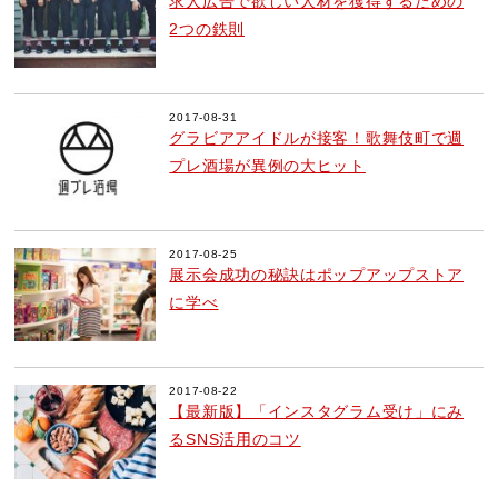
求人広告で欲しい人材を獲得するための
2つの鉄則
2017-08-31
グラビアアイドルが接客！歌舞伎町で週
プレ酒場が異例の大ヒット
2017-08-25
展示会成功の秘訣はポップアップストア
に学べ
2017-08-22
【最新版】「インスタグラム受け」にみ
るSNS活用のコツ