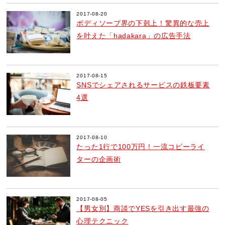
2017-08-20
ボディソープ界の下剋上！驚異的な売上
を叶えた「hadakara」の広告手法
2017-08-15
SNSでシェアされるサービスの鉄板要素
4選
2017-08-10
たった1行で100万円！一流コピーライ
ターの企画術
2017-08-05
【男女別】商談でYESを引き出す最強の
心理テクニック